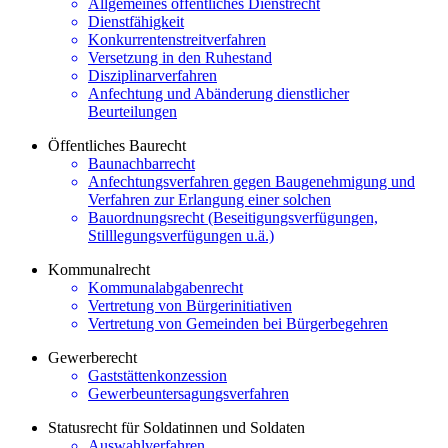
Allgemeines öffentliches Dienstrecht
Dienstfähigkeit
Konkurrentenstreitverfahren
Versetzung in den Ruhestand
Disziplinarverfahren
Anfechtung und Abänderung dienstlicher
Beurteilungen
Öffentliches Baurecht
Baunachbarrecht
Anfechtungsverfahren gegen Baugenehmigung und
Verfahren zur Erlangung einer solchen
Bauordnungsrecht (Beseitigungsverfügungen,
Stilllegungsverfügungen u.ä.)
Kommunalrecht
Kommunalabgabenrecht
Vertretung von Bürgerinitiativen
Vertretung von Gemeinden bei Bürgerbegehren
Gewerberecht
Gaststättenkonzession
Gewerbeuntersagungsverfahren
Statusrecht für Soldatinnen und Soldaten
Auswahlverfahren